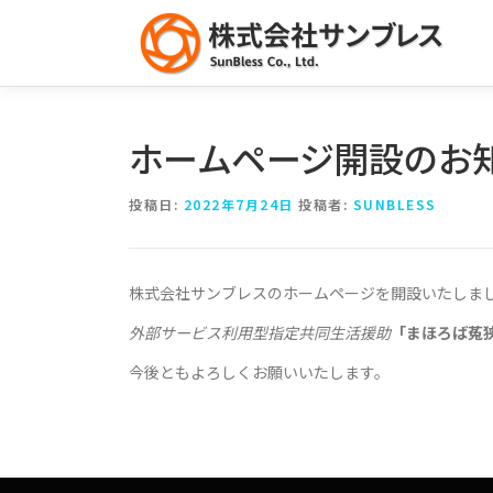
コ
ン
テ
ン
ツ
へ
ホームページ開設のお
ス
キ
投稿日:
2022年7月24日
投稿者:
SUNBLESS
ッ
プ
株式会社サンブレスのホームページを開設いたしま
外部サービス利用型指定共同生活援助
「まほろば菟狭
今後ともよろしくお願いいたします。