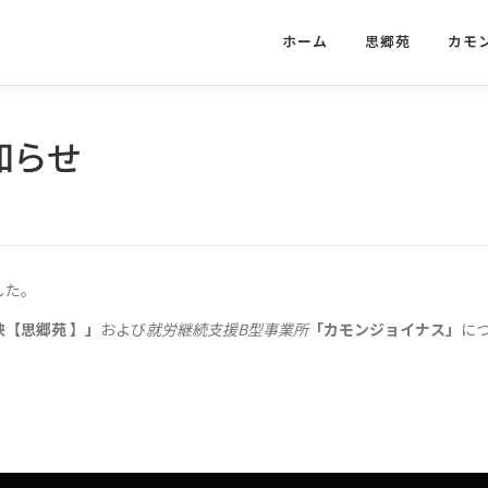
ホーム
思郷苑
カモ
知らせ
した。
【思郷苑 】」
および
就労継続支援B型事業所
「カモンジョイナス」
に